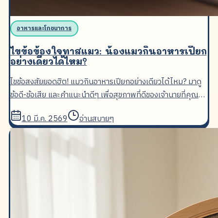
อาหารและโภชนาการ
ไขข้อข้องใจทาสแมว: น้องแมวกินอาหารเปียก
อย่างเดียวได้ไหม?
ไขข้อสงสัยยอดฮิต! แมวกินอาหารเปียกอย่างเดียวได้ไหม? มาดู
ข้อดี-ข้อเสีย และคำแนะนำดีๆ เพื่อสุขภาพที่ดีของเจ้านายที่คุณรัก
กันเถอะ
10 มี.ค. 2569
อ่านสบายๆ