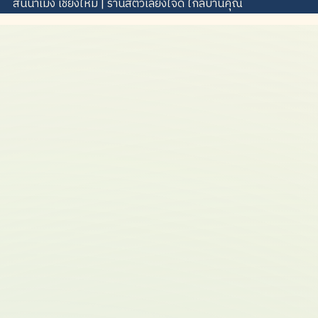
สันนาเม็ง เชียงใหม่ | ร้านสัตว์เลี้ยงใจดี ใกล้บ้านคุณ