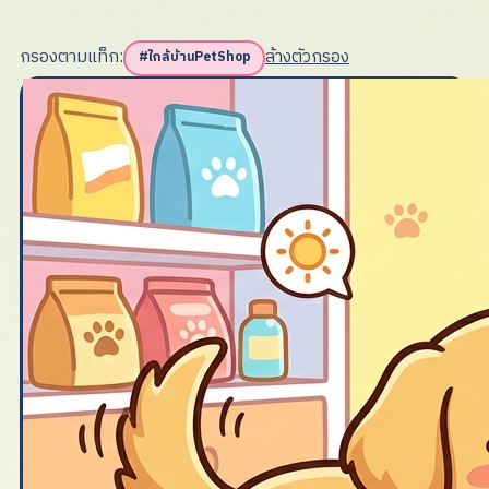
กรองตามแท็ก:
ล้างตัวกรอง
#
ใกล้บ้านPetShop