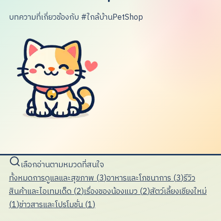
บทความที่เกี่ยวข้องกับ #ใกล้บ้านPetShop
เลือกอ่านตามหมวดที่สนใจ
ทั้งหมด
การดูแลและสุขภาพ
(
3
)
อาหารและโภชนาการ
(
3
)
รีวิว
สินค้าและไอเทมเด็ด
(
2
)
เรื่องของน้องแมว
(
2
)
สัตว์เลี้ยงเชียงใหม่
(
1
)
ข่าวสารและโปรโมชั่น
(
1
)